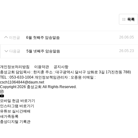
목록
26.06.05
이전글
6월 첫째주 암송말씀
26.05.23
다음글
5월 넷째주 암송말씀
개인정보처리방침
이용약관
공지사항
충성교회
담임목사 : 한지훈
주소 : 대구광역시 달서구 상화로 3길 17(진천동 788)
TEL : 053-633-1004
개인정보책임관리자 : 오종원
이메일 :
csch11064844@daum.net
Copyright 2026 충성교회 All Rights Reserved.
모바일 헌금 바로가기
인스타그램 바로가기
유튜브 실시간예배
새가족등록
충성디지털 기록관