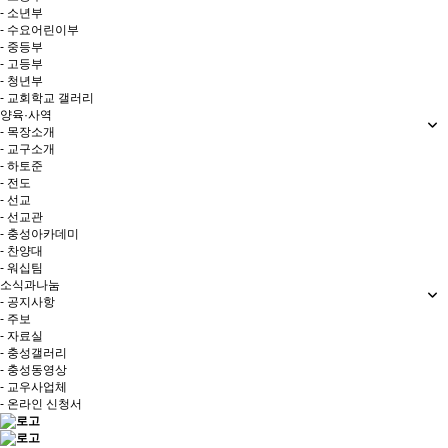
- 소년부
- 수요어린이부
- 중등부
- 고등부
- 청년부
- 교회학교 갤러리
양육·사역
- 목장소개
- 교구소개
- 하토준
- 전도
- 선교
- 선교관
- 충성아카데미
- 찬양대
- 워십팀
소식과나눔
- 공지사항
- 주보
- 자료실
- 충성갤러리
- 충성동영상
- 교우사업체
- 온라인 신청서