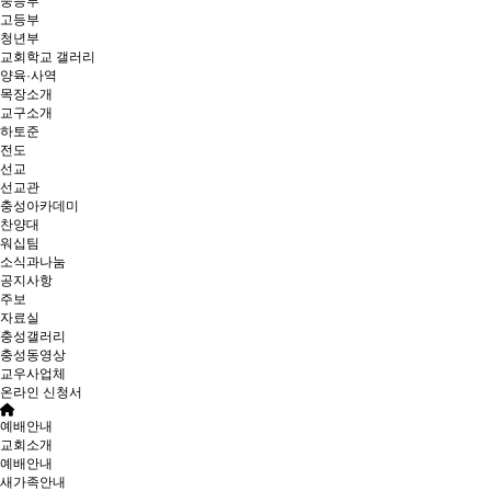
중등부
고등부
청년부
교회학교 갤러리
양육·사역
목장소개
교구소개
하토준
전도
선교
선교관
충성아카데미
찬양대
워십팀
소식과나눔
공지사항
주보
자료실
충성갤러리
충성동영상
교우사업체
온라인 신청서
예배안내
교회소개
예배안내
새가족안내