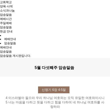
교회학교
양육·사역
소식과나눔
암송말씀
예배시간
주일예배
암송말씀
헌금 안내
예배안내
암송말씀
예배안내
암송말씀
암송말씀 게시판입니다.
5월 다섯째주 암송말씀
신명기 6장 4-5절
4 이스라엘아 들으라 우리 하나님 여호와는 오직 유일한 여호와이시니
5 너는 마음을 다하고 뜻을 다하고 힘을 다하여 네 하나님 여호와를 사
랑하라