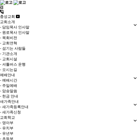
충성교회
교회소개
- 담임목사 인사말
- 원로목사 인사말
- 목회비전
- 교회연혁
- 섬기는 사람들
- 기관소개
- 교회시설
- 셔틀버스 운행
- 오시는길
예배안내
- 예배시간
- 주일예배
- 암송말씀
- 헌금 안내
새가족안내
- 새가족등록안내
- 새가족신청
교회학교
- 영아부
- 유치부
- 유년부
- 초등부