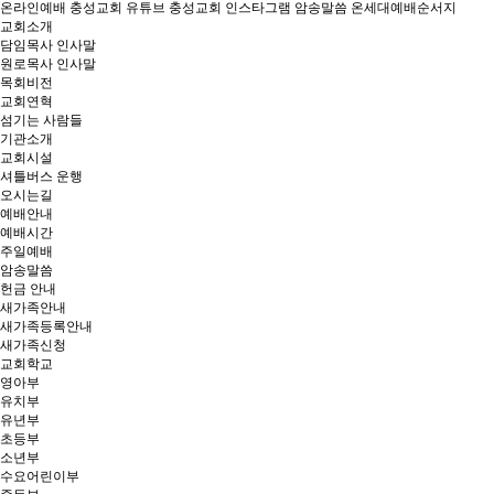
온라인예배
충성교회 유튜브
충성교회 인스타그램
암송말씀
온세대예배순서지
교회소개
담임목사 인사말
원로목사 인사말
목회비전
교회연혁
섬기는 사람들
기관소개
교회시설
셔틀버스 운행
오시는길
예배안내
예배시간
주일예배
암송말씀
헌금 안내
새가족안내
새가족등록안내
새가족신청
교회학교
영아부
유치부
유년부
초등부
소년부
수요어린이부