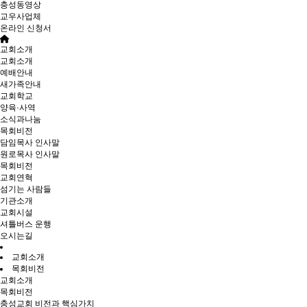
충성동영상
교우사업체
온라인 신청서
교회소개
교회소개
예배안내
새가족안내
교회학교
양육·사역
소식과나눔
목회비전
담임목사 인사말
원로목사 인사말
목회비전
교회연혁
섬기는 사람들
기관소개
교회시설
셔틀버스 운행
오시는길
교회소개
목회비전
교회소개
목회비전
충성교회 비전과 핵심가치