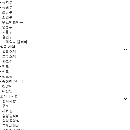
- 유치부
- 유년부
- 초등부
- 소년부
- 수요어린이부
- 중등부
- 고등부
- 청년부
- 교회학교 갤러리
양육·사역
- 목장소개
- 교구소개
- 하토준
- 전도
- 선교
- 선교관
- 충성아카데미
- 찬양대
- 워십팀
소식과나눔
- 공지사항
- 주보
- 자료실
- 충성갤러리
- 충성동영상
- 교우사업체