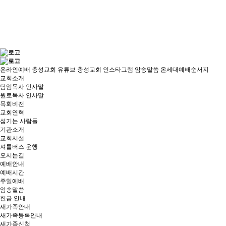
온라인예배
충성교회 유튜브
충성교회 인스타그램
암송말씀
온세대예배순서지
교회소개
담임목사 인사말
원로목사 인사말
목회비전
교회연혁
섬기는 사람들
기관소개
교회시설
셔틀버스 운행
오시는길
예배안내
예배시간
주일예배
암송말씀
헌금 안내
새가족안내
새가족등록안내
새가족신청