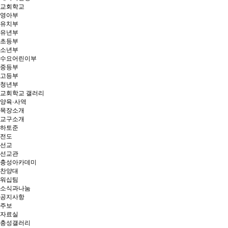
교회학교
영아부
유치부
유년부
초등부
소년부
수요어린이부
중등부
고등부
청년부
교회학교 갤러리
양육·사역
목장소개
교구소개
하토준
전도
선교
선교관
충성아카데미
찬양대
워십팀
소식과나눔
공지사항
주보
자료실
충성갤러리