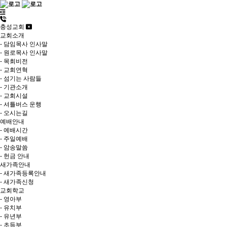
충성교회
교회소개
- 담임목사 인사말
- 원로목사 인사말
- 목회비전
- 교회연혁
- 섬기는 사람들
- 기관소개
- 교회시설
- 셔틀버스 운행
- 오시는길
예배안내
- 예배시간
- 주일예배
- 암송말씀
- 헌금 안내
새가족안내
- 새가족등록안내
- 새가족신청
교회학교
- 영아부
- 유치부
- 유년부
- 초등부