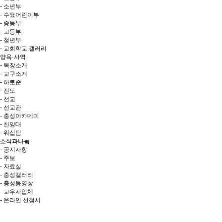
- 소년부
- 수요어린이부
- 중등부
- 고등부
- 청년부
- 교회학교 갤러리
양육·사역
- 목장소개
- 교구소개
- 하토준
- 전도
- 선교
- 선교관
- 충성아카데미
- 찬양대
- 워십팀
소식과나눔
- 공지사항
- 주보
- 자료실
- 충성갤러리
- 충성동영상
- 교우사업체
- 온라인 신청서