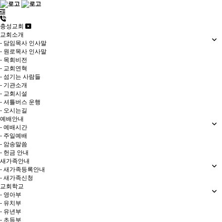
충성교회
교회소개
- 담임목사 인사말
- 원로목사 인사말
- 목회비전
- 교회연혁
- 섬기는 사람들
- 기관소개
- 교회시설
- 셔틀버스 운행
- 오시는길
예배안내
- 예배시간
- 주일예배
- 암송말씀
- 헌금 안내
새가족안내
- 새가족등록안내
- 새가족신청
교회학교
- 영아부
- 유치부
- 유년부
- 초등부