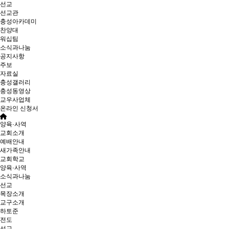
선교
선교관
충성아카데미
찬양대
워십팀
소식과나눔
공지사항
주보
자료실
충성갤러리
충성동영상
교우사업체
온라인 신청서
양육·사역
교회소개
예배안내
새가족안내
교회학교
양육·사역
소식과나눔
선교
목장소개
교구소개
하토준
전도
선교