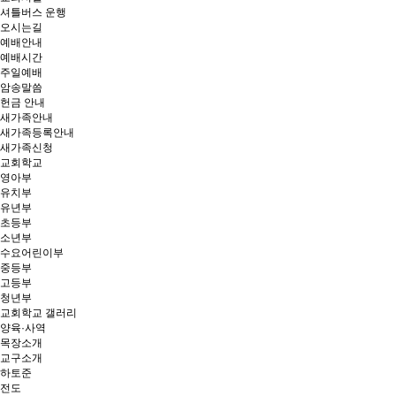
셔틀버스 운행
오시는길
예배안내
예배시간
주일예배
암송말씀
헌금 안내
새가족안내
새가족등록안내
새가족신청
교회학교
영아부
유치부
유년부
초등부
소년부
수요어린이부
중등부
고등부
청년부
교회학교 갤러리
양육·사역
목장소개
교구소개
하토준
전도