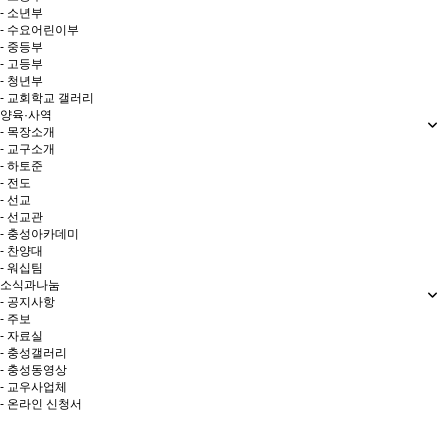
- 소년부
- 수요어린이부
- 중등부
- 고등부
- 청년부
- 교회학교 갤러리
양육·사역
- 목장소개
- 교구소개
- 하토준
- 전도
- 선교
- 선교관
- 충성아카데미
- 찬양대
- 워십팀
소식과나눔
- 공지사항
- 주보
- 자료실
- 충성갤러리
- 충성동영상
- 교우사업체
- 온라인 신청서