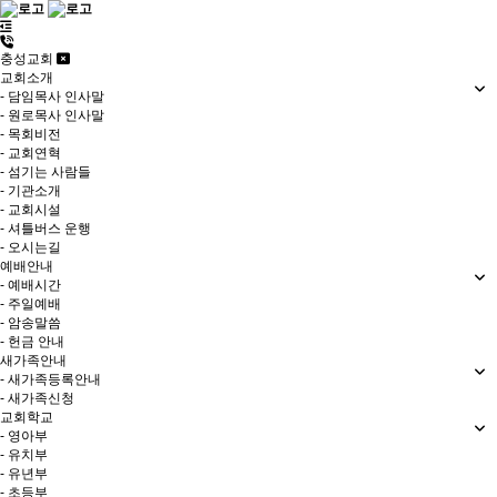
충성교회
교회소개
- 담임목사 인사말
- 원로목사 인사말
- 목회비전
- 교회연혁
- 섬기는 사람들
- 기관소개
- 교회시설
- 셔틀버스 운행
- 오시는길
예배안내
- 예배시간
- 주일예배
- 암송말씀
- 헌금 안내
새가족안내
- 새가족등록안내
- 새가족신청
교회학교
- 영아부
- 유치부
- 유년부
- 초등부