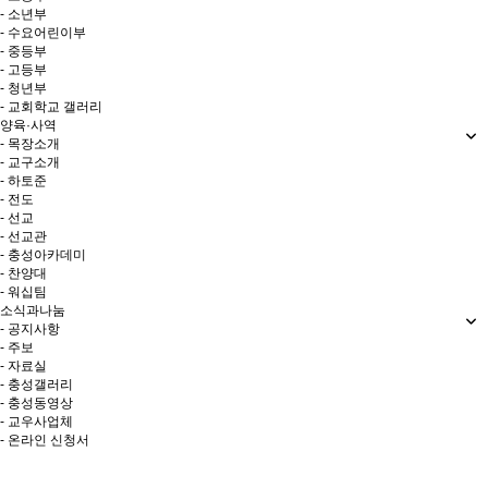
- 소년부
- 수요어린이부
- 중등부
- 고등부
- 청년부
- 교회학교 갤러리
양육·사역
- 목장소개
- 교구소개
- 하토준
- 전도
- 선교
- 선교관
- 충성아카데미
- 찬양대
- 워십팀
소식과나눔
- 공지사항
- 주보
- 자료실
- 충성갤러리
- 충성동영상
- 교우사업체
- 온라인 신청서