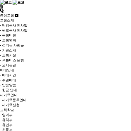
충성교회
교회소개
- 담임목사 인사말
- 원로목사 인사말
- 목회비전
- 교회연혁
- 섬기는 사람들
- 기관소개
- 교회시설
- 셔틀버스 운행
- 오시는길
예배안내
- 예배시간
- 주일예배
- 암송말씀
- 헌금 안내
새가족안내
- 새가족등록안내
- 새가족신청
교회학교
- 영아부
- 유치부
- 유년부
- 초등부