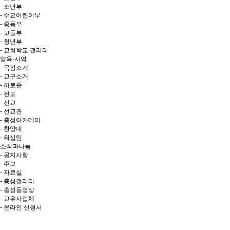
- 소년부
- 수요어린이부
- 중등부
- 고등부
- 청년부
- 교회학교 갤러리
양육·사역
- 목장소개
- 교구소개
- 하토준
- 전도
- 선교
- 선교관
- 충성아카데미
- 찬양대
- 워십팀
소식과나눔
- 공지사항
- 주보
- 자료실
- 충성갤러리
- 충성동영상
- 교우사업체
- 온라인 신청서