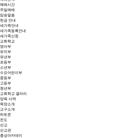
예배시간
주일예배
암송말씀
헌금 안내
새가족안내
새가족등록안내
새가족신청
교회학교
영아부
유치부
유년부
초등부
소년부
수요어린이부
중등부
고등부
청년부
교회학교 갤러리
양육·사역
목장소개
교구소개
하토준
전도
선교
선교관
충성아카데미