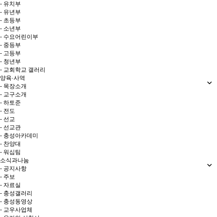
- 유치부
- 유년부
- 초등부
- 소년부
- 수요어린이부
- 중등부
- 고등부
- 청년부
- 교회학교 갤러리
양육·사역
- 목장소개
- 교구소개
- 하토준
- 전도
- 선교
- 선교관
- 충성아카데미
- 찬양대
- 워십팀
소식과나눔
- 공지사항
- 주보
- 자료실
- 충성갤러리
- 충성동영상
- 교우사업체