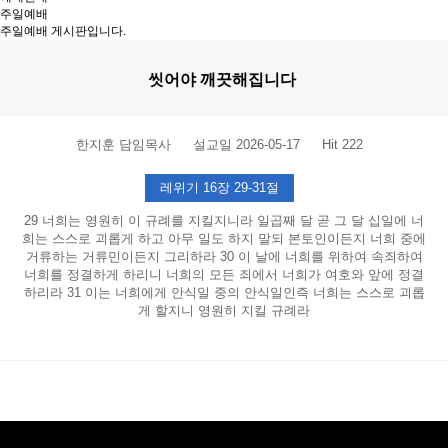
주일예배
주일예배 게시판입니다.
씻어야 깨끗해집니다
한지훈 담임목사
설교일
2026-05-17
Hit 222
레위기 16장 29-31절
29 너희는 영원히 이 규례를 지킬지니라 일곱째 달 곧 그 달 십일에 너
희는 스스로 괴롭게 하고 아무 일도 하지 말되 본토인이든지 너희 중에
거류하는 거류민이든지 그리하라 30 이 날에 너희를 위하여 속죄하여
너희를 정결하게 하리니 너희의 모든 죄에서 너희가 여호와 앞에 정결
하리라 31 이는 너희에게 안식일 중의 안식일인즉 너희는 스스로 괴롭
게 할지니 영원히 지킬 규례라