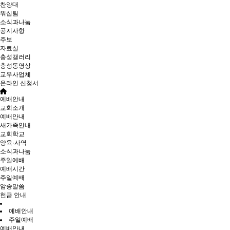
찬양대
워십팀
소식과나눔
공지사항
주보
자료실
충성갤러리
충성동영상
교우사업체
온라인 신청서
예배안내
교회소개
예배안내
새가족안내
교회학교
양육·사역
소식과나눔
주일예배
예배시간
주일예배
암송말씀
헌금 안내
예배안내
주일예배
예배안내