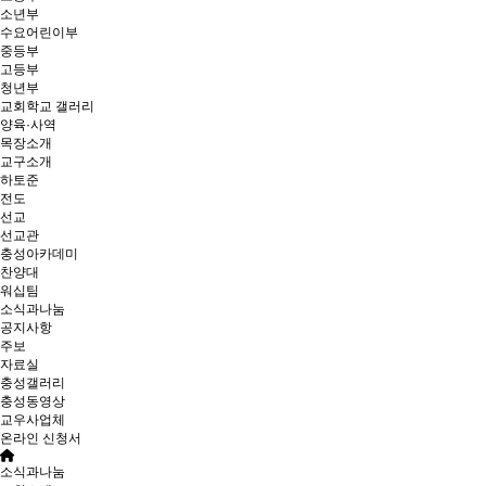
소년부
수요어린이부
중등부
고등부
청년부
교회학교 갤러리
양육·사역
목장소개
교구소개
하토준
전도
선교
선교관
충성아카데미
찬양대
워십팀
소식과나눔
공지사항
주보
자료실
충성갤러리
충성동영상
교우사업체
온라인 신청서
소식과나눔