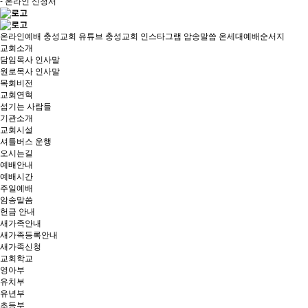
- 온라인 신청서
온라인예배
충성교회 유튜브
충성교회 인스타그램
암송말씀
온세대예배순서지
교회소개
담임목사 인사말
원로목사 인사말
목회비전
교회연혁
섬기는 사람들
기관소개
교회시설
셔틀버스 운행
오시는길
예배안내
예배시간
주일예배
암송말씀
헌금 안내
새가족안내
새가족등록안내
새가족신청
교회학교
영아부
유치부
유년부
초등부