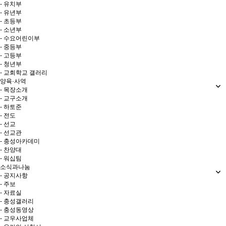
- 유치부
- 유년부
- 초등부
- 소년부
- 수요어린이부
- 중등부
- 고등부
- 청년부
- 교회학교 갤러리
양육·사역
- 목장소개
- 교구소개
- 하토준
- 전도
- 선교
- 선교관
- 충성아카데미
- 찬양대
- 워십팀
소식과나눔
- 공지사항
- 주보
- 자료실
- 충성갤러리
- 충성동영상
- 교우사업체