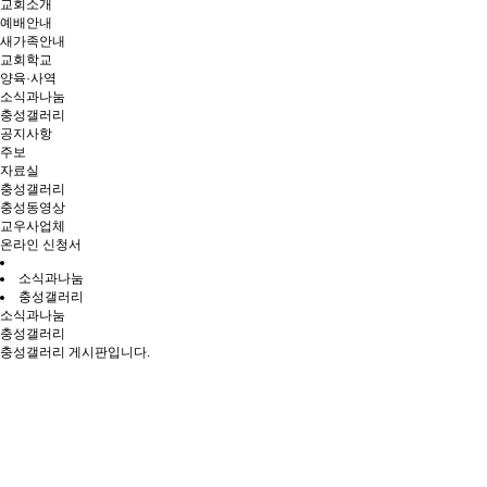
교회소개
예배안내
새가족안내
교회학교
양육·사역
소식과나눔
충성갤러리
공지사항
주보
자료실
충성갤러리
충성동영상
교우사업체
온라인 신청서
소식과나눔
충성갤러리
소식과나눔
충성갤러리
충성갤러리 게시판입니다.
26년 소년부 겨울성경학교
행사
페이지 정보
충성교회
Hit 576회
Date 26-03-28 14:17
본문