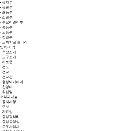
- 유치부
- 유년부
- 초등부
- 소년부
- 수요어린이부
- 중등부
- 고등부
- 청년부
- 교회학교 갤러리
양육·사역
- 목장소개
- 교구소개
- 하토준
- 전도
- 선교
- 선교관
- 충성아카데미
- 찬양대
- 워십팀
소식과나눔
- 공지사항
- 주보
- 자료실
- 충성갤러리
- 충성동영상
- 교우사업체